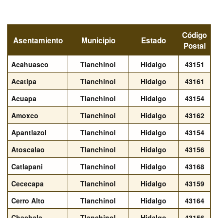
Código
Asentamiento
Municipio
Estado
Postal
Acahuasco
Tlanchinol
Hidalgo
43151
Acatipa
Tlanchinol
Hidalgo
43161
Acuapa
Tlanchinol
Hidalgo
43154
Amoxco
Tlanchinol
Hidalgo
43162
Apantlazol
Tlanchinol
Hidalgo
43154
Atoscalao
Tlanchinol
Hidalgo
43156
Catlapani
Tlanchinol
Hidalgo
43168
Cececapa
Tlanchinol
Hidalgo
43159
Cerro Alto
Tlanchinol
Hidalgo
43164
Chachala
Tlanchinol
Hidalgo
43156